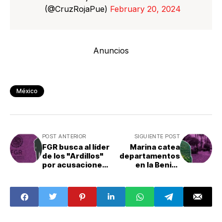
(@CruzRojaPue)
February 20, 2024
Anuncios
México
POST ANTERIOR
SIGUIENTE POST
FGR busca al líder
Marina catea
de los "Ardillos"
departamentos
por acusaciones
en la Benito
contra AMLO
Juárez: ¿Qué
buscaban?