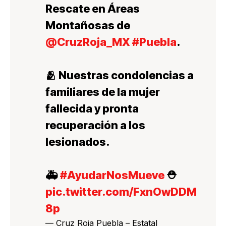
Rescate en Áreas
Montañosas de
@CruzRoja_MX
#Puebla
.
🫂 Nuestras condolencias a
familiares de la mujer
fallecida y pronta
recuperación a los
lesionados.
🚑
#AyudarNosMueve
⛑
pic.twitter.com/FxnOwDDM
8p
— Cruz Roja Puebla – Estatal