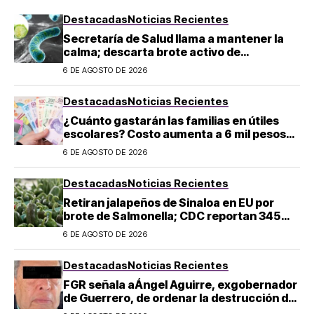
Destacadas
Noticias Recientes
Secretaría de Salud llama a mantener la
calma; descarta brote activo de
ciclosporiasis en México
6 DE AGOSTO DE 2026
Destacadas
Noticias Recientes
¿Cuánto gastarán las familias en útiles
escolares? Costo aumenta a 6 mil pesos
por alumno de educación básica en
6 DE AGOSTO DE 2026
regreso a clases
Destacadas
Noticias Recientes
Retiran jalapeños de Sinaloa en EU por
brote de Salmonella; CDC reportan 345
casos
6 DE AGOSTO DE 2026
Destacadas
Noticias Recientes
FGR señala aÁngel Aguirre, exgobernador
de Guerrero, de ordenar la destrucción de
evidencia sobre el caso Ayotzinapa