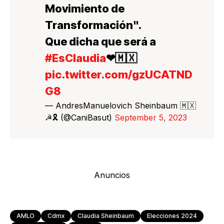
Movimiento de
Transformación".
Que dicha que será a
#EsClaudia
❤🇲🇽
pic.twitter.com/gzUCATND
G8
— AndresManuelovich Sheinbaum 🇲🇽
☭🎗 (@CaniBasut)
September 5, 2023
Anuncios
AMLO
Cdmx
Claudia Sheinbaum
Elecciones 2024