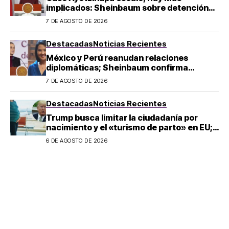
implicados: Sheinbaum sobre detención
de Ángel Aguirre
7 DE AGOSTO DE 2026
Destacadas
Noticias Recientes
México y Perú reanudan relaciones
diplomáticas; Sheinbaum confirma
llegada de Betssy Chávez al país
7 DE AGOSTO DE 2026
Destacadas
Noticias Recientes
Trump busca limitar la ciudadanía por
nacimiento y el «turismo de parto» en EU;
¿a quién afecta?
6 DE AGOSTO DE 2026