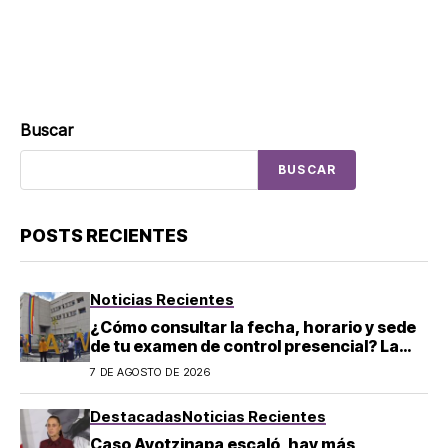
Buscar
BUSCAR
POSTS RECIENTES
Noticias Recientes
¿Cómo consultar la fecha, horario y sede
de tu examen de control presencial? La
UNAM da pasos a seguir
7 DE AGOSTO DE 2026
Destacadas
Noticias Recientes
Caso Ayotzinapa escaló, hay más