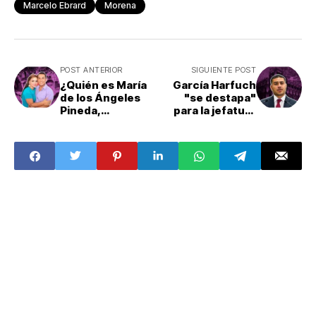
Marcelo Ebrard
Morena
POST ANTERIOR
SIGUIENTE POST
¿Quién es María
García Harfuch
de los Ángeles
"se destapa"
Pineda,
para la jefatura
involucrada con
de Gobierno en
Guerreros
CDMX
Unidos?