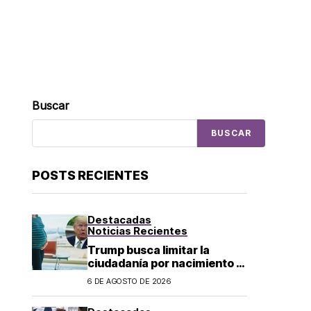
Buscar
BUSCAR
POSTS RECIENTES
Destacadas
Noticias Recientes
Trump busca limitar la
ciudadanía por nacimiento y
el «turismo de parto» en EU;
6 DE AGOSTO DE 2026
¿a quién afecta?