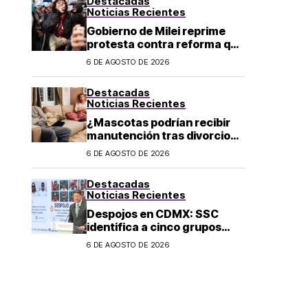
Destacadas
Noticias Recientes
Gobierno de Milei reprime
protesta contra reforma que
permite la venta de tierra a
6 DE AGOSTO DE 2026
extranjeros en Argentina
Destacadas
Noticias Recientes
¿Mascotas podrían recibir
manutención tras divorcio
de sus dueños en CDMX?
6 DE AGOSTO DE 2026
Destacadas
Noticias Recientes
Despojos en CDMX: SSC
identifica a cinco grupos
criminales vinculados a este
6 DE AGOSTO DE 2026
delito