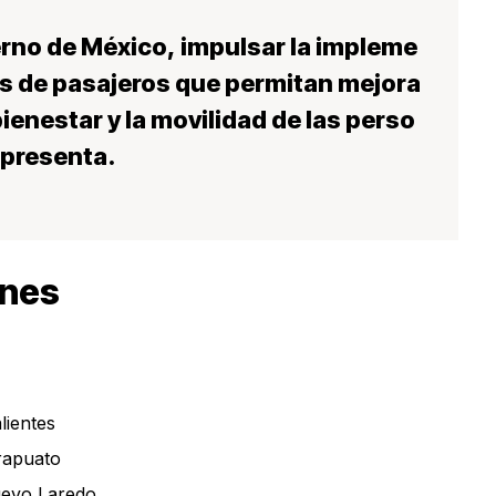
erno de México, impulsar la impleme
es de pasajeros que permitan mejora
 bienestar y la movilidad de las perso
epresenta.
enes
ientes
rapuato
uevo Laredo