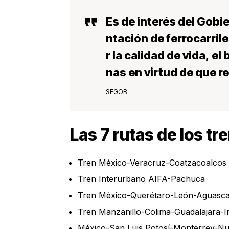
Es de interés del Gobi
ntación de ferrocarril
r la calidad de vida, el
nas en virtud de que r
SEGOB
Las 7 rutas de los tr
Tren México-Veracruz-Coatzacoalcos
Tren Interurbano AIFA-Pachuca
Tren México-Querétaro-León-Aguascal
Tren Manzanillo-Colima-Guadalajara-I
México-San Luis Potosí-Monterrey-N