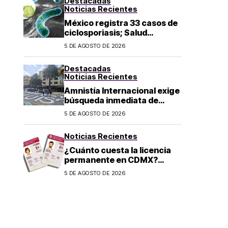
Destacadas
Noticias Recientes
México registra 33 casos de
ciclosporiasis; Salud
mantiene vigilancia
5 DE AGOSTO DE 2026
epidemiológica
Destacadas
Noticias Recientes
Amnistía Internacional exige
búsqueda inmediata de
ambientalista desaparecido
5 DE AGOSTO DE 2026
en Michoacán
Noticias Recientes
¿Cuánto cuesta la licencia
permanente en CDMX?
Costo y fecha límite del
5 DE AGOSTO DE 2026
trámite 2026