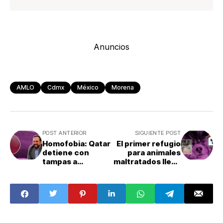
Anuncios
AMLO
Cdmx
México
Morena
POST ANTERIOR
SIGUIENTE POST
Homofobia: Qatar
El primer refugio
detiene con
para animales
tampas a
maltratados llega
mexicano por ser
a Neza
gay