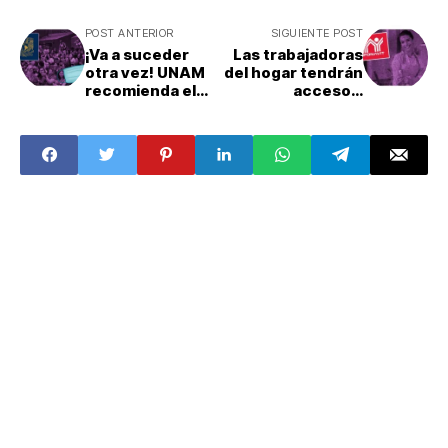
POST ANTERIOR
SIGUIENTE POST
¡Va a suceder
Las trabajadoras
otra vez! UNAM
del hogar tendrán
recomienda el
acceso a
uso de
Infonavit
cubrebocas a sus
alumnos