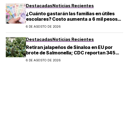
Destacadas
Noticias Recientes
¿Cuánto gastarán las familias en útiles
escolares? Costo aumenta a 6 mil pesos
por alumno de educación básica en
6 DE AGOSTO DE 2026
regreso a clases
Destacadas
Noticias Recientes
Retiran jalapeños de Sinaloa en EU por
brote de Salmonella; CDC reportan 345
casos
6 DE AGOSTO DE 2026