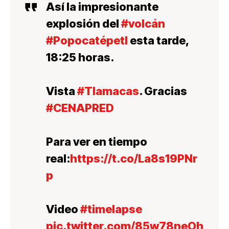
Así la impresionante
explosión del
#volcán
#Popocatépetl
esta tarde,
18:25 horas.
Vista
#Tlamacas
. Gracias
#CENAPRED
Para ver en tiempo
real:
https://t.co/La8s19PNr
p
Video
#timelapse
pic.twitter.com/85w78neOh