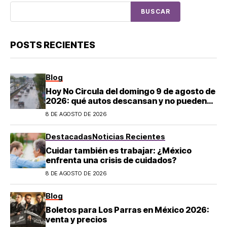
BUSCAR
POSTS RECIENTES
Blog
Hoy No Circula del domingo 9 de agosto de
2026: qué autos descansan y no pueden
salir en CDMX y el Estado de México; estos
8 DE AGOSTO DE 2026
son los horarios oficiales
Destacadas
Noticias Recientes
Cuidar también es trabajar: ¿México
enfrenta una crisis de cuidados?
8 DE AGOSTO DE 2026
Blog
Boletos para Los Parras en México 2026:
venta y precios