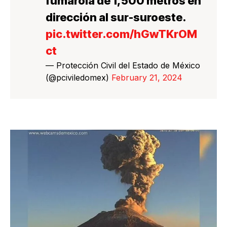
fumarola de 1,500 metros en
dirección al sur-suroeste.
pic.twitter.com/hGwTKrOM
ct
— Protección Civil del Estado de México
(@pciviledomex)
February 21, 2024