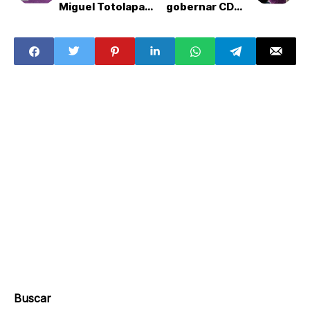
Miguel Totolapan
gobernar CDMX
deja al menos 12
sobre la crisis de
muertos
agua?
Buscar