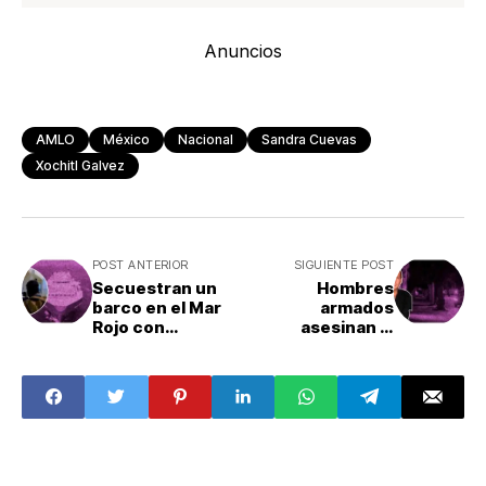
Anuncios
AMLO
México
Nacional
Sandra Cuevas
Xochitl Galvez
POST ANTERIOR
SIGUIENTE POST
Secuestran un
Hombres
barco en el Mar
armados
Rojo con
asesinan al
mexicanos a
activista Adolfo
abordo: ¿Por qué
Enríquez
y cómo pasó?
Vanderkam: ¿Qué
pasó?