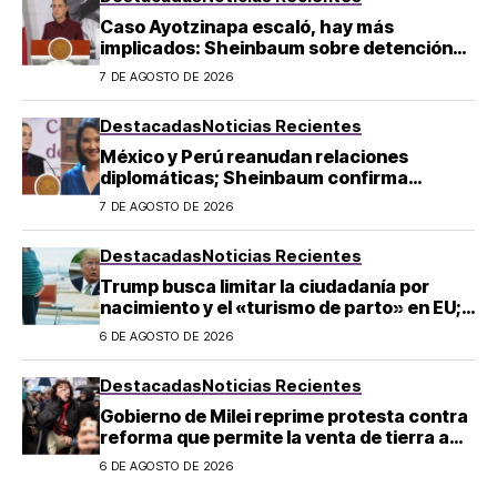
Caso Ayotzinapa escaló, hay más
implicados: Sheinbaum sobre detención
de Ángel Aguirre
7 DE AGOSTO DE 2026
Destacadas
Noticias Recientes
México y Perú reanudan relaciones
diplomáticas; Sheinbaum confirma
llegada de Betssy Chávez al país
7 DE AGOSTO DE 2026
Destacadas
Noticias Recientes
Trump busca limitar la ciudadanía por
nacimiento y el «turismo de parto» en EU;
¿a quién afecta?
6 DE AGOSTO DE 2026
Destacadas
Noticias Recientes
Gobierno de Milei reprime protesta contra
reforma que permite la venta de tierra a
extranjeros en Argentina
6 DE AGOSTO DE 2026