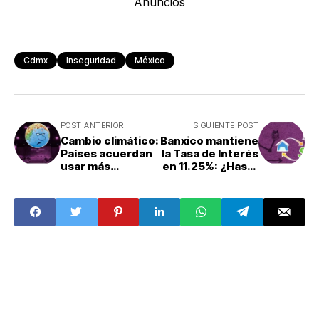
Anuncios
Cdmx
Inseguridad
México
POST ANTERIOR
SIGUIENTE POST
Cambio climático:
Banxico mantiene
Países acuerdan
la Tasa de Interés
usar más
en 11.25%: ¿Hasta
combustibles de
cuándo subirá?
transición