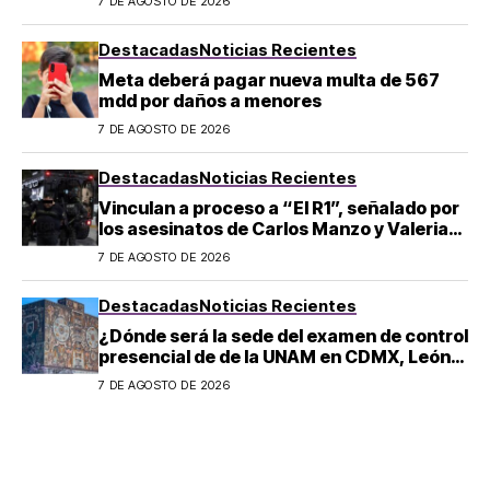
7 DE AGOSTO DE 2026
Destacadas
Noticias Recientes
Meta deberá pagar nueva multa de 567
mdd por daños a menores
7 DE AGOSTO DE 2026
Destacadas
Noticias Recientes
Vinculan a proceso a “El R1”, señalado por
los asesinatos de Carlos Manzo y Valeria
Márquez
7 DE AGOSTO DE 2026
Destacadas
Noticias Recientes
¿Dónde será la sede del examen de control
presencial de de la UNAM en CDMX, León,
Oaxaca y Tijuana?
7 DE AGOSTO DE 2026