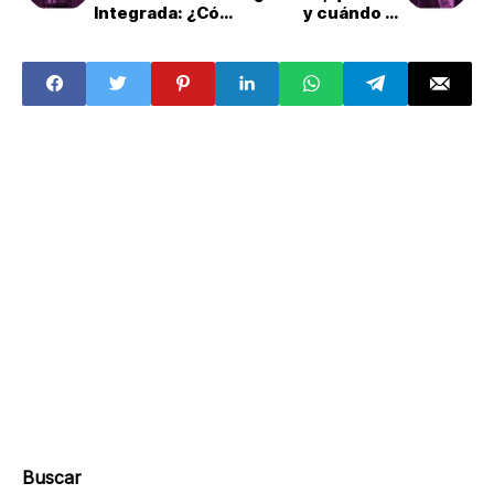
Integrada: ¿Cómo
y cuándo lo
recargarla desde
reciben?
la App CDMX?
Buscar