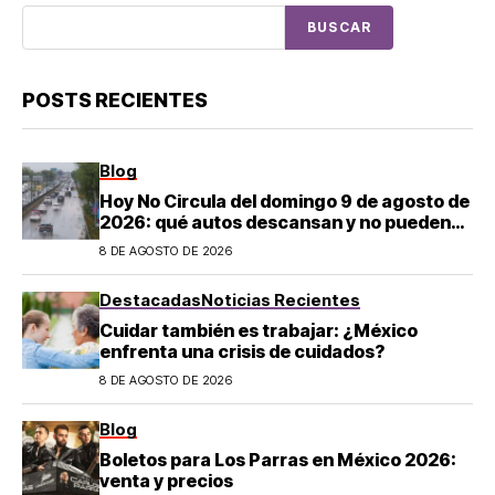
BUSCAR
POSTS RECIENTES
Blog
Hoy No Circula del domingo 9 de agosto de
2026: qué autos descansan y no pueden
salir en CDMX y el Estado de México; estos
8 DE AGOSTO DE 2026
son los horarios oficiales
Destacadas
Noticias Recientes
Cuidar también es trabajar: ¿México
enfrenta una crisis de cuidados?
8 DE AGOSTO DE 2026
Blog
Boletos para Los Parras en México 2026:
venta y precios