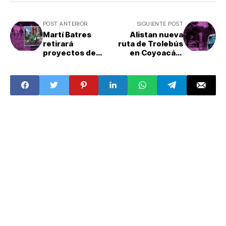
POST ANTERIOR
SIGUIENTE POST
Martí Batres
Alistan nueva
retirará
ruta de Trolebús
proyectos de
en Coyoacán;
planificación
¿por dónde
urbana de CDMX;
pasará la Línea
triunfo es de
12?
pueblos
originarios