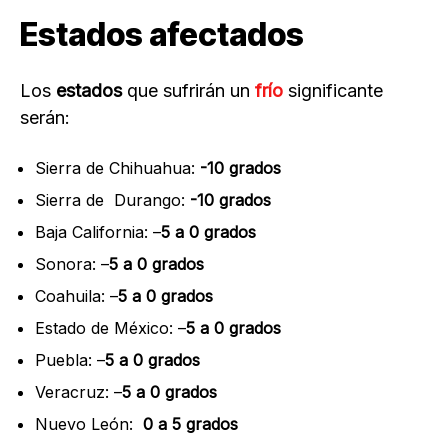
Estados afectados
Los
estados
que sufrirán un
frío
significante
serán:
Sierra de Chihuahua:
-10 grados
Sierra de Durango:
-10 grados
Baja California: –
5 a 0 grados
Sonora: –
5 a 0 grados
Coahuila: –
5 a 0 grados
Estado de México: –
5 a 0 grados
Puebla: –
5 a 0 grados
Veracruz: –
5 a 0 grados
Nuevo León:
0 a 5 grados