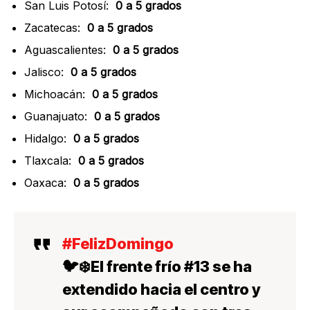
San Luis Potosí:
0 a 5 grados
Zacatecas:
0 a 5 grados
Aguascalientes:
0 a 5 grados
Jalisco:
0 a 5 grados
Michoacán:
0 a 5 grados
Guanajuato:
0 a 5 grados
Hidalgo:
0 a 5 grados
Tlaxcala:
0 a 5 grados
Oaxaca:
0 a 5 grados
#FelizDomingo
🐦❄️El frente frío #13 se ha
extendido hacia el centro y