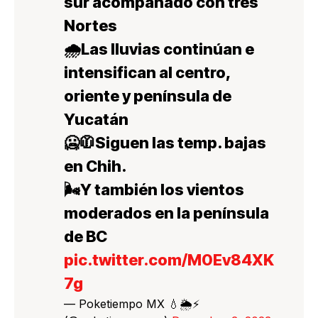
sur acompañado con tres
Nortes
🌧️Las lluvias continúan e
intensifican al centro,
oriente y península de
Yucatán
🥶🧥Siguen las temp. bajas
en Chih.
🌬️Y también los vientos
moderados en la península
de BC
pic.twitter.com/M0Ev84XK
7g
— Poketiempo MX 💧🌦️⚡