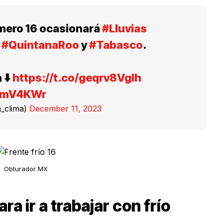
ero 16 ocasionará
#Lluvias
,
#QuintanaRoo
y
#Tabasco
.
 ⬇️
https://t.co/geqrv8Vglh
aMmV4KWr
_clima)
December 11, 2023
Obturador MX
 ir a trabajar con frío