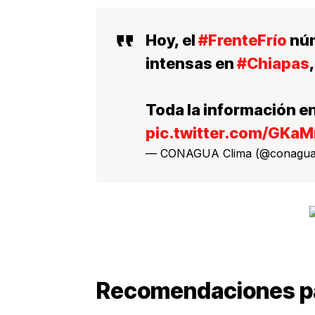
Hoy, el
#FrenteFrío
núm
intensas en
#Chiapas
Toda la información en
pic.twitter.com/GK
— CONAGUA Clima (@conagua
Recomendaciones para