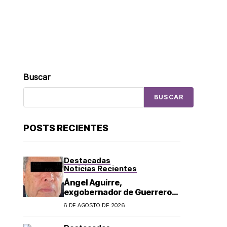
Buscar
BUSCAR
POSTS RECIENTES
Destacadas
Noticias Recientes
Ángel Aguirre,
exgobernador de Guerrero,
es detenido por caso
6 DE AGOSTO DE 2026
Ayotzinapa: lo acusan de
ocultar información sobre