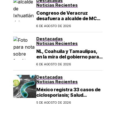
Destacadas
los 43 normalistas
Noticias Recientes
Congreso de Veracruz
desafuera a alcalde de MC
investigado por el asesinato
6 DE AGOSTO DE 2026
de la periodista Roxana
Guzmán
Destacadas
Noticias Recientes
NL, Coahuila y Tamaulipas,
en la mira del gobierno para
fracking
6 DE AGOSTO DE 2026
Destacadas
Noticias Recientes
México registra 33 casos de
ciclosporiasis; Salud
mantiene vigilancia
5 DE AGOSTO DE 2026
epidemiológica