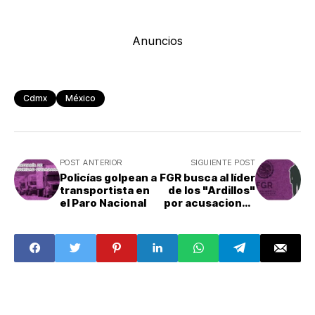
Anuncios
Cdmx
México
POST ANTERIOR
SIGUIENTE POST
Policías golpean a
FGR busca al líder
transportista en
de los "Ardillos"
el Paro Nacional
por acusaciones
contra AMLO