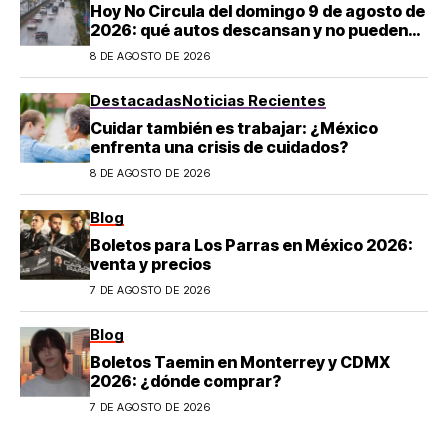
Hoy No Circula del domingo 9 de agosto de
2026: qué autos descansan y no pueden
salir en CDMX y el Estado de México; estos
8 DE AGOSTO DE 2026
son los horarios oficiales
Destacadas
Noticias Recientes
Cuidar también es trabajar: ¿México
enfrenta una crisis de cuidados?
8 DE AGOSTO DE 2026
Blog
Boletos para Los Parras en México 2026:
venta y precios
7 DE AGOSTO DE 2026
Blog
Boletos Taemin en Monterrey y CDMX
2026: ¿dónde comprar?
7 DE AGOSTO DE 2026