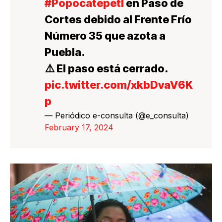
#Popocatépetl
en Paso de
Cortes debido al Frente Frío
Número 35 que azota a
Puebla.
⚠️ El paso está cerrado.
pic.twitter.com/xkbDvaV6K
p
— Periódico e-consulta (@e_consulta)
February 17, 2024