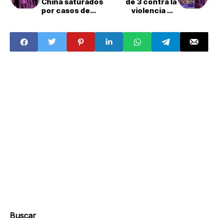
China saturados
de 3 contra la
por casos de
violencia de
neumonía infantil
género en CDMX,
¿qué significa?
Buscar