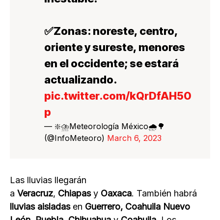
✅Zonas: noreste, centro,
oriente y sureste, menores
en el occidente; se estará
actualizando.
pic.twitter.com/kQrDfAH50
p
— ❇️⛈️Meteorología México🌧️🌳
(@InfoMeteoro)
March 6, 2023
Las lluvias llegarán
a
Veracruz
,
Chiapas
y
Oaxaca
. También habrá
lluvias aisladas
en
Guerrero, Coahuila Nuevo
León, Puebla, Chihuahua
y
Coahuila
. Los