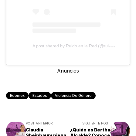
A
post shared by Ruido en la Red (@ruidoenlared)
Anuncios
Edomex
Estados
Violencia De Género
POST ANTERIOR
SIGUIENTE POST
Claudia
¿Quién es Bertha
Sheinbaum niega
Alcalde? Conoce