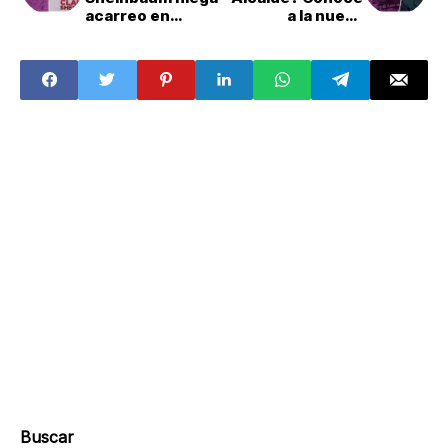
acarreo en
a la nueva
arranque de
directora del
campaña
ISSSTE
Buscar