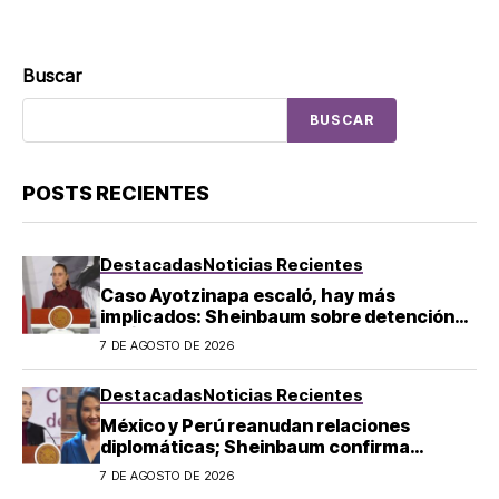
Buscar
BUSCAR
POSTS RECIENTES
Destacadas
Noticias Recientes
Caso Ayotzinapa escaló, hay más
implicados: Sheinbaum sobre detención
de Ángel Aguirre
7 DE AGOSTO DE 2026
Destacadas
Noticias Recientes
México y Perú reanudan relaciones
diplomáticas; Sheinbaum confirma
llegada de Betssy Chávez al país
7 DE AGOSTO DE 2026