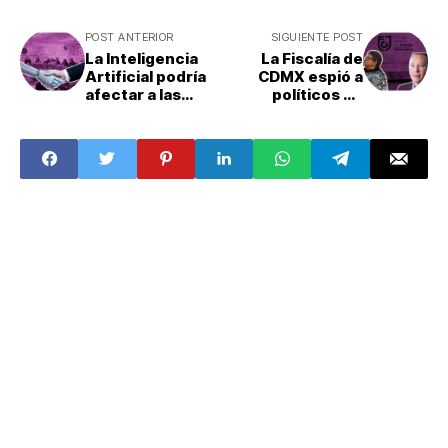
POST ANTERIOR
SIGUIENTE POST
La Inteligencia
La Fiscalía de
Artificial podría
CDMX espió a
afectar a las
políticos de
elecciones de
oposición: The
2024
New York Times