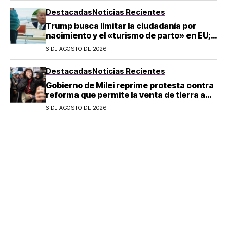
Destacadas
Noticias Recientes
Trump busca limitar la ciudadanía por
nacimiento y el «turismo de parto» en EU;
¿a quién afecta?
6 DE AGOSTO DE 2026
Destacadas
Noticias Recientes
Gobierno de Milei reprime protesta contra
reforma que permite la venta de tierra a
extranjeros en Argentina
6 DE AGOSTO DE 2026