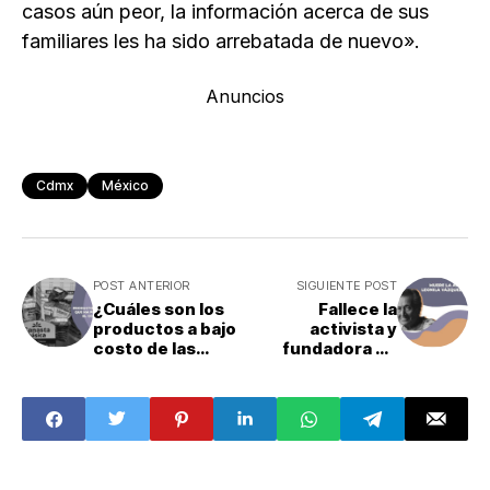
casos aún peor, la información acerca de sus
familiares les ha sido arrebatada de nuevo».
Anuncios
Cdmx
México
POST ANTERIOR
SIGUIENTE POST
¿Cuáles son los
Fallece la
productos a bajo
activista y
costo de las
fundadora de
Tiendas del
"Las Patronas",
Bienestar?
Leonila Vázquez