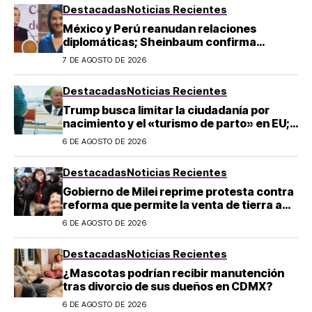
Destacadas
Noticias Recientes
México y Perú reanudan relaciones
diplomáticas; Sheinbaum confirma
llegada de Betssy Chávez al país
7 DE AGOSTO DE 2026
Destacadas
Noticias Recientes
Trump busca limitar la ciudadanía por
nacimiento y el «turismo de parto» en EU;
¿a quién afecta?
6 DE AGOSTO DE 2026
Destacadas
Noticias Recientes
Gobierno de Milei reprime protesta contra
reforma que permite la venta de tierra a
extranjeros en Argentina
6 DE AGOSTO DE 2026
Destacadas
Noticias Recientes
¿Mascotas podrían recibir manutención
tras divorcio de sus dueños en CDMX?
6 DE AGOSTO DE 2026