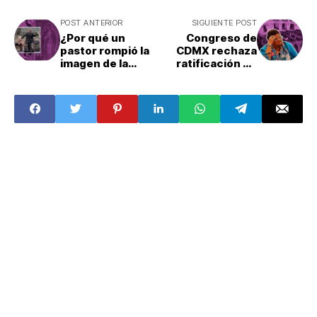
POST ANTERIOR
SIGUIENTE POST
¿Por qué un
Congreso de
pastor rompió la
CDMX rechaza
imagen de la
ratificación de
Virgen de
Ernestina Godoy
Guadalupe en
Tamaulipas?