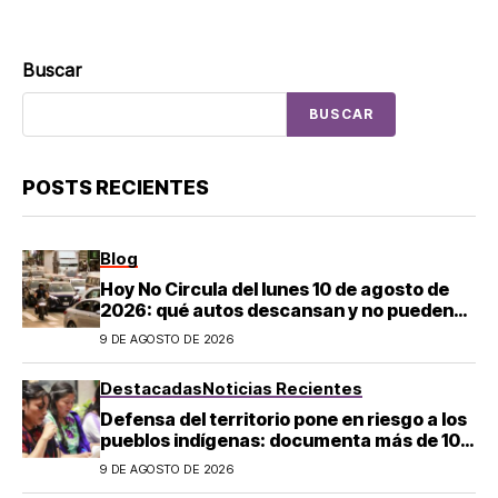
Buscar
BUSCAR
POSTS RECIENTES
Blog
Hoy No Circula del lunes 10 de agosto de
2026: qué autos descansan y no pueden
salir en CDMX y el Estado de México; estos
9 DE AGOSTO DE 2026
son los horarios oficiales
Destacadas
Noticias Recientes
Defensa del territorio pone en riesgo a los
pueblos indígenas: documenta más de 100
desapariciones
9 DE AGOSTO DE 2026