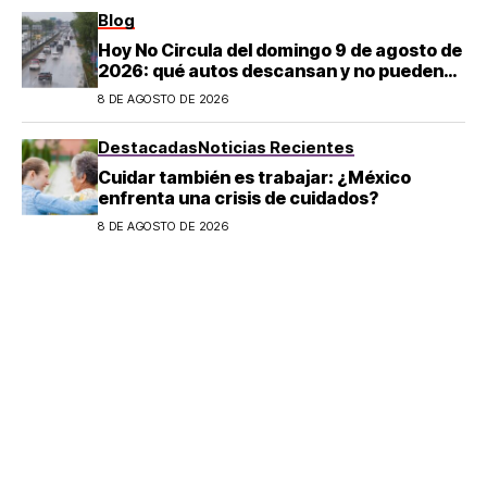
Blog
Hoy No Circula del domingo 9 de agosto de
2026: qué autos descansan y no pueden
salir en CDMX y el Estado de México; estos
8 DE AGOSTO DE 2026
son los horarios oficiales
Destacadas
Noticias Recientes
Cuidar también es trabajar: ¿México
enfrenta una crisis de cuidados?
8 DE AGOSTO DE 2026