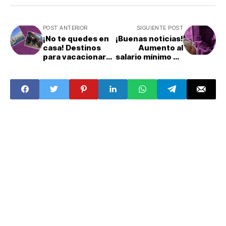
POST ANTERIOR
SIGUIENTE POST
¡No te quedes en
¡Buenas noticias!
casa! Destinos
Aumento al
para vacacionar
salario mínimo en
con poco dinero
2024
en diciembre
2023