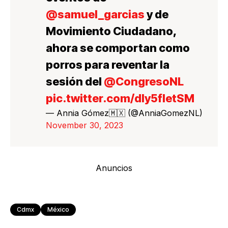
@samuel_garcias
y de
Movimiento Ciudadano,
ahora se comportan como
porros para reventar la
sesión del
@CongresoNL
pic.twitter.com/dly5fletSM
— Annia Gómez🇲🇽 (@AnniaGomezNL)
November 30, 2023
Anuncios
Cdmx
México