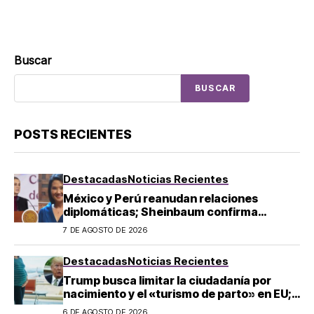
Buscar
BUSCAR
POSTS RECIENTES
Destacadas
Noticias Recientes
México y Perú reanudan relaciones
diplomáticas; Sheinbaum confirma
llegada de Betssy Chávez al país
7 DE AGOSTO DE 2026
Destacadas
Noticias Recientes
Trump busca limitar la ciudadanía por
nacimiento y el «turismo de parto» en EU;
¿a quién afecta?
6 DE AGOSTO DE 2026