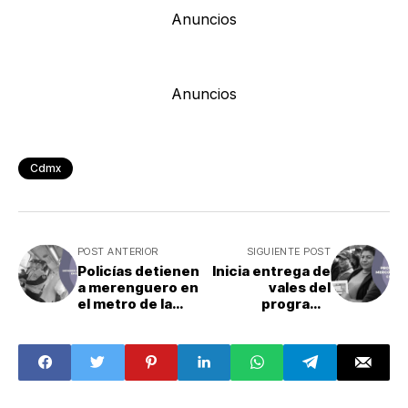
Anuncios
Anuncios
Cdmx
POST ANTERIOR
SIGUIENTE POST
Policías detienen
Inicia entrega de
a merenguero en
vales del
el metro de la
programa
CDMX
Mercomuna en
CDMX