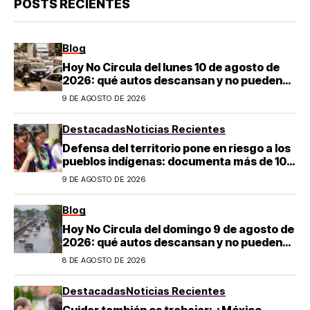
POSTS RECIENTES
Blog
Hoy No Circula del lunes 10 de agosto de
2026: qué autos descansan y no pueden
salir en CDMX y el Estado de México; estos
9 DE AGOSTO DE 2026
son los horarios oficiales
Destacadas
Noticias Recientes
Defensa del territorio pone en riesgo a los
pueblos indígenas: documenta más de 100
desapariciones
9 DE AGOSTO DE 2026
Blog
Hoy No Circula del domingo 9 de agosto de
2026: qué autos descansan y no pueden
salir en CDMX y el Estado de México; estos
8 DE AGOSTO DE 2026
son los horarios oficiales
Destacadas
Noticias Recientes
Cuidar también es trabajar: ¿México