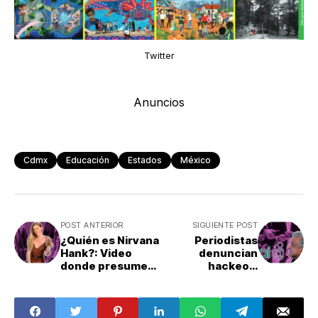
Twitter
Anuncios
Cdmx
Educación
Estados
México
POST ANTERIOR
SIGUIENTE POST
¿Quién es Nirvana
Periodistas
Hank?: Video
denuncian
donde presume
hackeo a
dinero y fauna
presidencia en el
silvestre
INAI