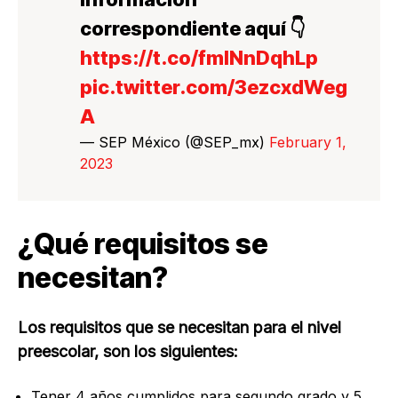
correspondiente aquí 👇
https://t.co/fmlNnDqhLp
pic.twitter.com/3ezcxdWeg
A
— SEP México (@SEP_mx)
February 1,
2023
¿Qué requisitos se
necesitan?
Los requisitos que se necesitan para el nivel
preescolar, son los siguientes:
Tener 4 años cumplidos para segundo grado y 5