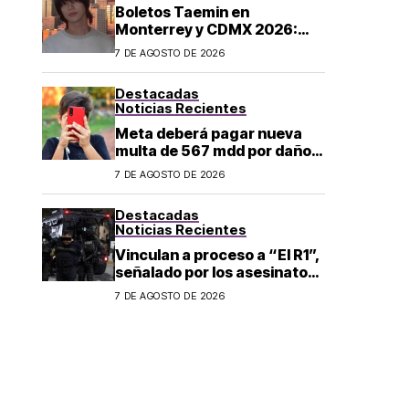
Boletos Taemin en
Monterrey y CDMX 2026:
¿dónde comprar?
7 DE AGOSTO DE 2026
Destacadas
Noticias Recientes
Meta deberá pagar nueva
multa de 567 mdd por daños
a menores
7 DE AGOSTO DE 2026
Destacadas
Noticias Recientes
Vinculan a proceso a “El R1”,
señalado por los asesinatos
de Carlos Manzo y Valeria
7 DE AGOSTO DE 2026
Márquez