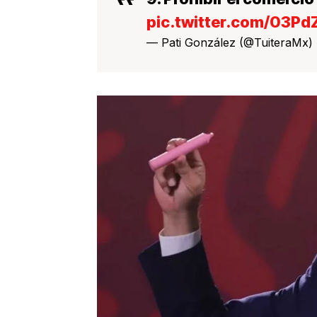
pic.twitter.com/03Pd
— Pati González (@TuiteraMx)