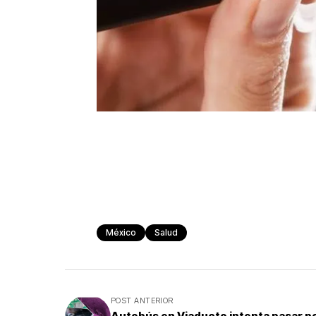
México
Salud
POST ANTERIOR
Autobús en Viaducto intenta pasar p