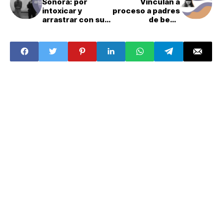
Sonora: por
Vinculan a
intoxicar y
proceso a padres
arrastrar con su
de bebé
auto a dos
abanadonado en
cachorros lo
Tultitlán
vinculan a
proceso