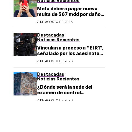
Noticias Recientes
Meta deberá pagar nueva
multa de 567 mdd por daños
a menores
7 DE AGOSTO DE 2026
Destacadas
Noticias Recientes
Vinculan a proceso a “El R1”,
señalado por los asesinatos
de Carlos Manzo y Valeria
7 DE AGOSTO DE 2026
Márquez
Destacadas
Noticias Recientes
¿Dónde será la sede del
examen de control
presencial de de la UNAM en
7 DE AGOSTO DE 2026
CDMX, León, Oaxaca y
Tijuana?