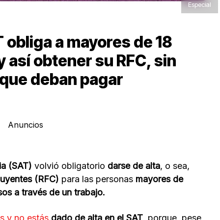
Especial
 obliga a mayores de 18
y así obtener su RFC, sin
 que deban pagar
Anuncios
ia (SAT)
volvió obligatorio
darse de alta
, o sea,
buyentes (RFC)
para las personas
mayores de
os a través de un trabajo.
s y no estás
dado de alta en el SAT
, porque, pese