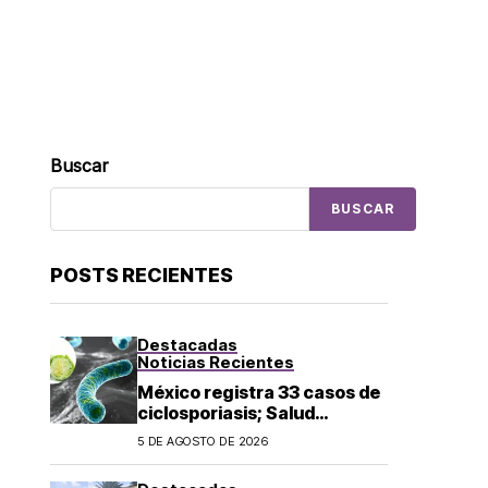
Buscar
BUSCAR
POSTS RECIENTES
Destacadas
Noticias Recientes
México registra 33 casos de
ciclosporiasis; Salud
mantiene vigilancia
5 DE AGOSTO DE 2026
epidemiológica