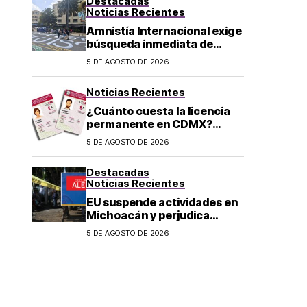
Destacadas
Noticias Recientes
Amnistía Internacional exige
búsqueda inmediata de
ambientalista desaparecido
5 DE AGOSTO DE 2026
en Michoacán
Noticias Recientes
¿Cuánto cuesta la licencia
permanente en CDMX?
Costo y fecha límite del
5 DE AGOSTO DE 2026
trámite 2026
Destacadas
Noticias Recientes
EU suspende actividades en
Michoacán y perjudica
exportación de aguacate
5 DE AGOSTO DE 2026