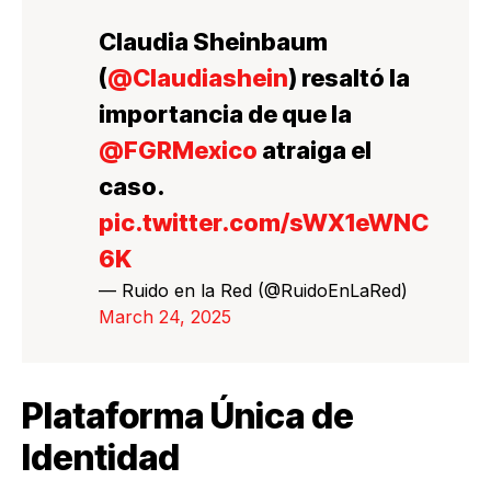
Claudia Sheinbaum
(
@Claudiashein
) resaltó la
importancia de que la
@FGRMexico
atraiga el
caso.
pic.twitter.com/sWX1eWNC
6K
— Ruido en la Red (@RuidoEnLaRed)
March 24, 2025
Plataforma Única de
Identidad