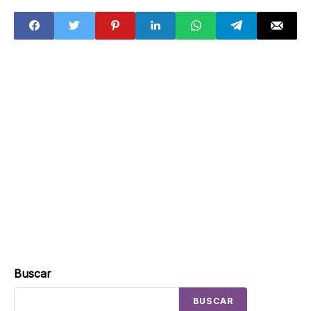
decimos paso a
presunto
paso
pedófilo
internacional
Buscar
BUSCAR