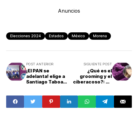
Anuncios
Elecciones 2024
Estados
México
Morena
POST ANTERIOR
SIGUIENTE POST
¡El PAN se
¿Qué es el
adelanta! elige a
grooming y el
Santiago Taboada
ciberacoso?: Te
como su
decimos cómo
candidato para la
prevenirlos
CDMX