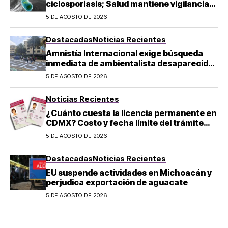
ciclosporiasis; Salud mantiene vigilancia
epidemiológica
5 DE AGOSTO DE 2026
Destacadas
Noticias Recientes
Amnistía Internacional exige búsqueda
inmediata de ambientalista desaparecido
en Michoacán
5 DE AGOSTO DE 2026
Noticias Recientes
¿Cuánto cuesta la licencia permanente en
CDMX? Costo y fecha límite del trámite
2026
5 DE AGOSTO DE 2026
Destacadas
Noticias Recientes
EU suspende actividades en Michoacán y
perjudica exportación de aguacate
5 DE AGOSTO DE 2026