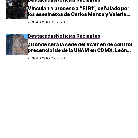
Vinculan a proceso a “El R1”, señalado por
los asesinatos de Carlos Manzo y Valeria
Márquez
7 DE AGOSTO DE 2026
Destacadas
Noticias Recientes
¿Dónde será la sede del examen de control
presencial de de la UNAM en CDMX, León,
Oaxaca y Tijuana?
7 DE AGOSTO DE 2026