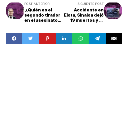
POST ANTERIOR
SIGUIENTE POST
¿Quién es el
Accidente en
segundo tirador
Elota, Sinaloa dejó
en el asesinato
19 muertos y 18
de Colosio y qué
heridos.
tiene que ver
García Luna?