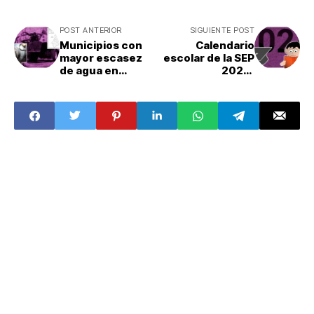
POST ANTERIOR
SIGUIENTE POST
Municipios con
Calendario
mayor escasez
escolar de la SEP
de agua en
2024:
Edomex
Vacaciones y días
feriados