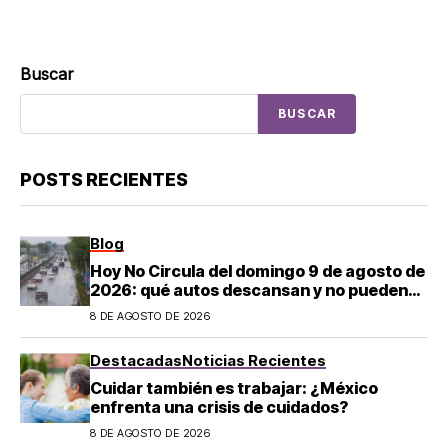
Buscar
BUSCAR
POSTS RECIENTES
Blog
Hoy No Circula del domingo 9 de agosto de
2026: qué autos descansan y no pueden
salir en CDMX y el Estado de México; estos
8 DE AGOSTO DE 2026
son los horarios oficiales
Destacadas
Noticias Recientes
Cuidar también es trabajar: ¿México
enfrenta una crisis de cuidados?
8 DE AGOSTO DE 2026