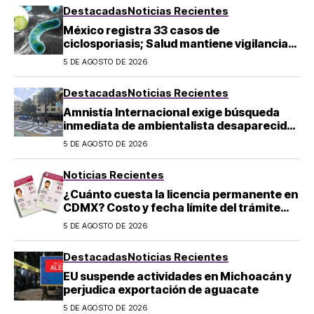
Destacadas
Noticias Recientes
México registra 33 casos de
ciclosporiasis; Salud mantiene vigilancia
epidemiológica
5 DE AGOSTO DE 2026
Destacadas
Noticias Recientes
Amnistía Internacional exige búsqueda
inmediata de ambientalista desaparecido
en Michoacán
5 DE AGOSTO DE 2026
Noticias Recientes
¿Cuánto cuesta la licencia permanente en
CDMX? Costo y fecha límite del trámite
2026
5 DE AGOSTO DE 2026
Destacadas
Noticias Recientes
EU suspende actividades en Michoacán y
perjudica exportación de aguacate
5 DE AGOSTO DE 2026