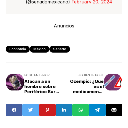
(@senadomexicano)
February 20, 2024
Anuncios
Economía
México
Senado
POST ANTERIOR
SIGUIENTE POST
Atacan a un
Ozempic: ¿Qué
hombre sobre
es el
Periférico Sur
medicamento
cerca de la Plaza
que los famosos
Artz
usan para bajar
de peso?