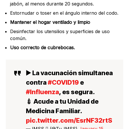
jabón, al menos durante 20 segundos.
Estornudar o toser en el ángulo interno del codo.
Mantener el hogar ventilado y limpio
Desinfectar los utensilios y superficies de uso
común.
Uso correcto de cubrebocas.
▶️ La vacunación simultanea
contra
#COVID19
e
#Influenza
, es segura.
💉 Acude a tu Unidad de
Medicina Familiar.
pic.twitter.com/EsrNF32rtS
— IMSS  (@Tu_IMSS)
January 15,