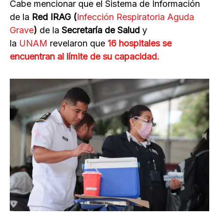
Cabe mencionar que el Sistema de Información
de la
Red IRAG (
Infección Respiratoria Aguda
Grave
)
de la
Secretaría de Salud
y
la
UNAM
revelaron que
16 hospitales se
encuentran al límite de su capacidad.