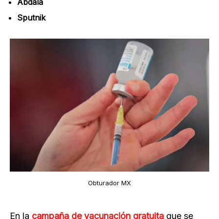
Abdala
Sputnik
Obturador MX
En la
campaña de vacunación gratuita
que se