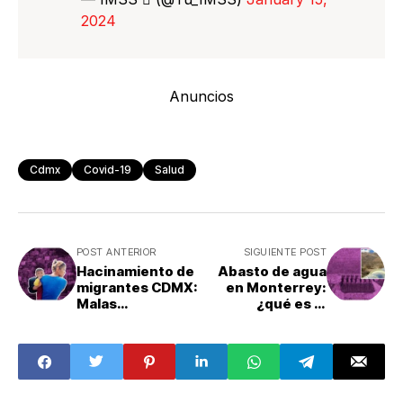
2024
Anuncios
Cdmx
Covid-19
Salud
POST ANTERIOR
SIGUIENTE POST
Hacinamiento de
Abasto de agua
migrantes CDMX:
en Monterrey:
Malas
¿qué es el
condiciones y
acueducto
refugios
Cuchillo II?