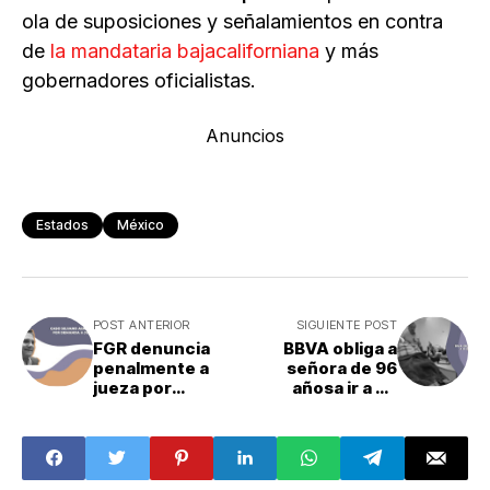
ola de suposiciones y señalamientos en contra
de
la mandataria bajacaliforniana
y más
gobernadores oficialistas.
Anuncios
Estados
México
POST ANTERIOR
SIGUIENTE POST
FGR denuncia
BBVA obliga a
penalmente a
señora de 96
jueza por
añosa ir a un
"escandalosa
trámite en su
protección" al
camilla
exgobernador
Silvano Aureoles