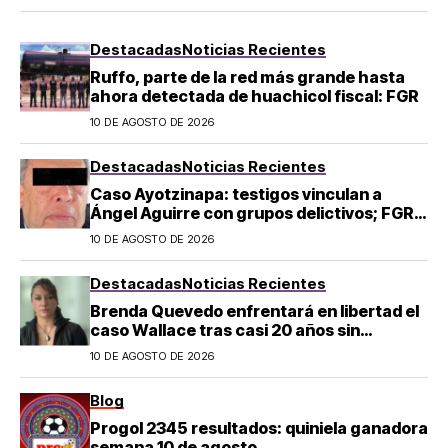
Destacadas
Noticias Recientes
Ruffo, parte de la red más grande hasta
ahora detectada de huachicol fiscal: FGR
10 DE AGOSTO DE 2026
Destacadas
Noticias Recientes
Caso Ayotzinapa: testigos vinculan a
Ángel Aguirre con grupos delictivos; FGR
lo acusa de destruir evidencia
10 DE AGOSTO DE 2026
Destacadas
Noticias Recientes
Brenda Quevedo enfrentará en libertad el
caso Wallace tras casi 20 años sin
sentencia
10 DE AGOSTO DE 2026
Blog
Progol 2345 resultados: quiniela ganadora
semana 10 de agosto