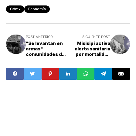
Cdmx
Economía
POST ANTERIOR
SIGUIENTE POST
"Se levantan en
Misisipi activa
armas"
alerta sanitaria
comunidades de
por mortalidad
Ayutla, Guerrero
infantil