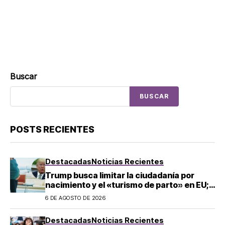
Buscar
BUSCAR
POSTS RECIENTES
Destacadas
Noticias Recientes
Trump busca limitar la ciudadanía por
nacimiento y el «turismo de parto» en EU;
¿a quién afecta?
6 DE AGOSTO DE 2026
Destacadas
Noticias Recientes