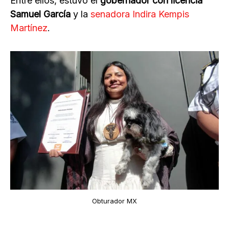
Entre ellos, estuvo el
gobernador con licencia
Samuel García
y la
senadora Indira Kempis
Martínez
.
Obturador MX