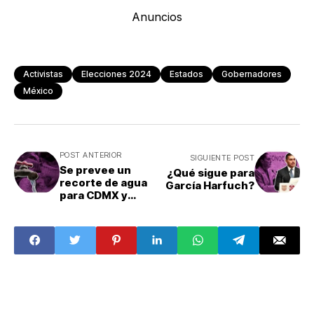
Anuncios
Activistas
Elecciones 2024
Estados
Gobernadores
México
POST ANTERIOR
SIGUIENTE POST
Se prevee un
¿Qué sigue para
recorte de agua
García Harfuch?
para CDMX y
Estado de México