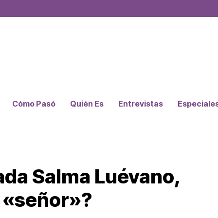
Cómo Pasó
Quién Es
Entrevistas
Especiale
tada Salma Luévano,
 «señor»?