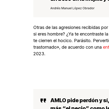
Andrés Manuel López Obrador
Otras de las agresiones recibidas por
si eres hombre? ¿Ya te encontraste l
te cierren el hocico. Parásito. Perver
trastornado», de acuerdo con una
en
2023.
AMLO pide perdón y sí,
más “el necio” como l