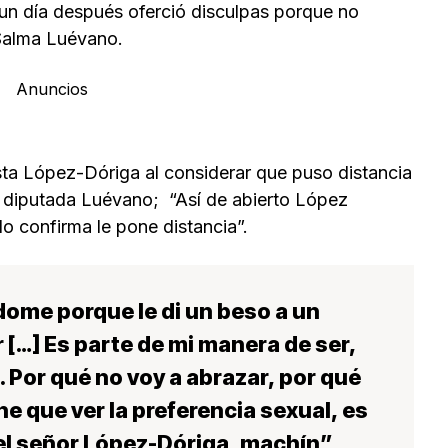
n día después oferció disculpas porque no
Salma Luévano.
Anuncios
odista López-Dóriga al considerar que puso distancia
la diputada Luévano; “Así de abierto López
o confirma le pone distancia”.
dome porque le di un beso a un
r
[…] Es parte de mi manera de ser,
 Por qué no voy a abrazar, por qué
ne que ver la preferencia sexual, es
y el señor López-Dóriga, machín”