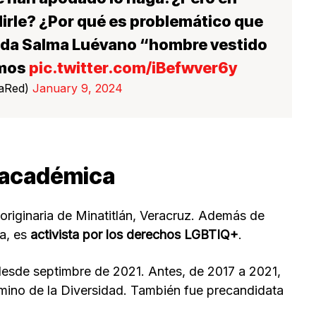
irle? ¿Por qué es problemático que
tada Salma Luévano “hombre vestido
amos
pic.twitter.com/iBefwver6y
LaRed)
January 9, 2024
y académica
riginaria de Minatitlán, Veracruz. Además de
na, es
activista por los derechos LGBTIQ+
.
 desde septimbre de 2021. Antes, de 2017 a 2021,
amino de la Diversidad. También fue precandidata