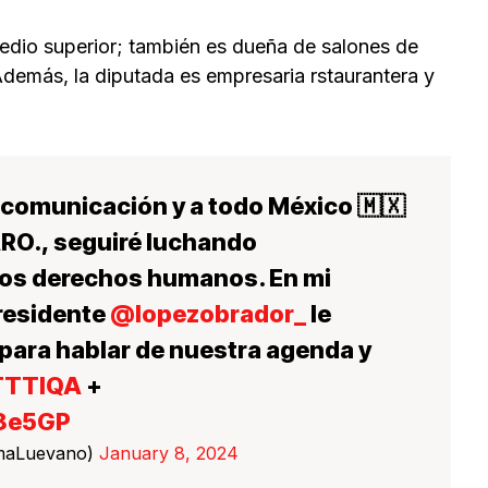
medio superior; también es dueña de salones de
Además, la diputada es empresaria rstaurantera y
 comunicación y a todo México 🇲🇽
RO., seguiré luchando
los derechos humanos. En mi
residente
@lopezobrador_
le
 para hablar de nuestra agenda y
TTTIQA
+
y8e5GP
maLuevano)
January 8, 2024