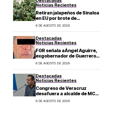
Destacadas
Noticias Recientes
Retiran jalapeños de Sinaloa
en EU por brote de
Salmonella; CDC reportan
6 DE AGOSTO DE 2026
345 casos
Destacadas
Noticias Recientes
FGR señala aÁngel Aguirre,
exgobernador de Guerrero,
de ordenar la destrucción de
6 DE AGOSTO DE 2026
evidencia sobre el caso
Ayotzinapa
Destacadas
Noticias Recientes
Congreso de Veracruz
desafuera a alcalde de MC
investigado por el asesinato
6 DE AGOSTO DE 2026
de la periodista Roxana
Guzmán