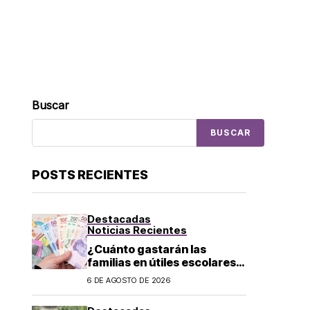
Buscar
BUSCAR
POSTS RECIENTES
Destacadas
Noticias Recientes
¿Cuánto gastarán las
familias en útiles escolares?
Costo aumenta a 6 mil pesos
6 DE AGOSTO DE 2026
por alumno de educación
básica en regreso a clases