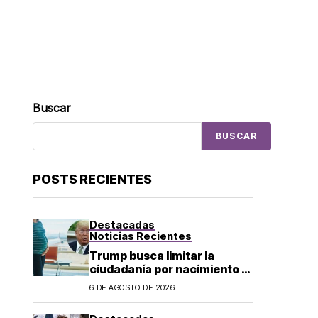
Buscar
BUSCAR
POSTS RECIENTES
Destacadas
Noticias Recientes
Trump busca limitar la
ciudadanía por nacimiento y
el «turismo de parto» en EU;
6 DE AGOSTO DE 2026
¿a quién afecta?