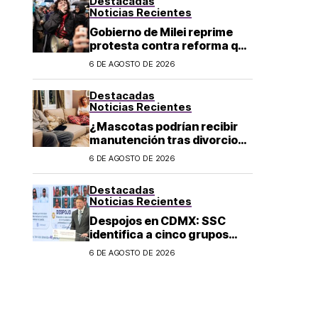
Destacadas
Noticias Recientes
Gobierno de Milei reprime
protesta contra reforma que
permite la venta de tierra a
6 DE AGOSTO DE 2026
extranjeros en Argentina
Destacadas
Noticias Recientes
¿Mascotas podrían recibir
manutención tras divorcio
de sus dueños en CDMX?
6 DE AGOSTO DE 2026
Destacadas
Noticias Recientes
Despojos en CDMX: SSC
identifica a cinco grupos
criminales vinculados a este
6 DE AGOSTO DE 2026
delito