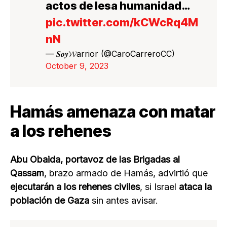
actos de lesa humanidad…
pic.twitter.com/kCWcRq4M
nN
— 𝑺𝒐𝒚𝓦arrior (@CaroCarreroCC)
October 9, 2023
Hamás amenaza con matar
a los rehenes
Abu Obaida, portavoz de las Brigadas al
Qassam
, brazo armado de Hamás, advirtió que
ejecutarán a los rehenes civiles
, si Israel
ataca la
población de Gaza
sin antes avisar.