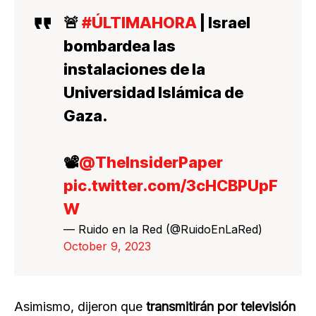
🚨
#ÚLTIMAHORA
| Israel
bombardea las
instalaciones de la
Universidad Islámica de
Gaza.
📽️
@TheInsiderPaper
pic.twitter.com/3cHCBPUpF
W
— Ruido en la Red (@RuidoEnLaRed)
October 9, 2023
Asimismo, dijeron que
transmitirán por televisión