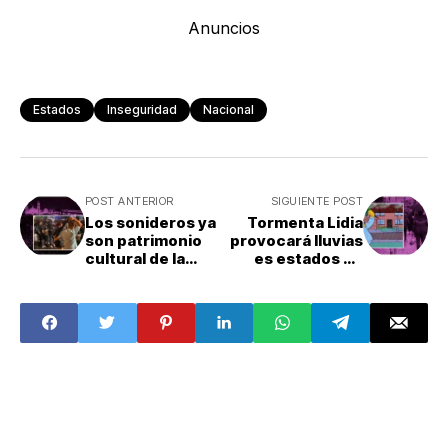
Anuncios
Estados
Inseguridad
Nacional
POST ANTERIOR
SIGUIENTE POST
Los sonideros ya
Tormenta Lidia
son patrimonio
provocará lluvias
cultural de la
es estados de
CDMX
México;
suspenden
clases