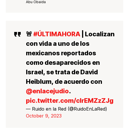
Abu Obaida
🚨
#ÚLTIMAHORA
| Localizan
con vida a uno de los
mexicanos reportados
como desaparecidos en
Israel, se trata de David
Heiblum, de acuerdo con
@enlacejudio
.
pic.twitter.com/clrEMZzZJg
— Ruido en la Red (@RuidoEnLaRed)
October 9, 2023