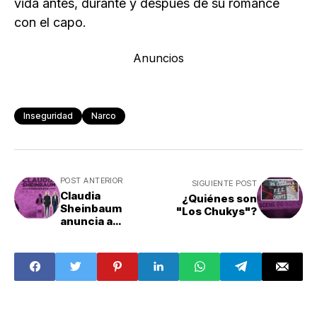
vida antes, durante y después de su romance
con el capo.
Anuncios
Inseguridad
Narco
POST ANTERIOR
SIGUIENTE POST
Claudia
¿Quiénes son
Sheinbaum
"Los Chukys"?
anuncia a
titulares de
Cultura, Turismo
y Trabajo