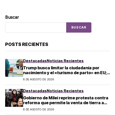
Buscar
BUSCAR
POSTS RECIENTES
Destacadas
Noticias Recientes
Trump busca limitar la ciudadanía por
nacimiento y el «turismo de parto» en EU;
¿a quién afecta?
6 DE AGOSTO DE 2026
Destacadas
Noticias Recientes
Gobierno de Milei reprime protesta contra
reforma que permite la venta de tierra a
extranjeros en Argentina
6 DE AGOSTO DE 2026