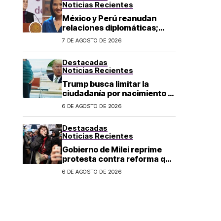
Noticias Recientes
México y Perú reanudan
relaciones diplomáticas;
Sheinbaum confirma llegada
7 DE AGOSTO DE 2026
de Betssy Chávez al país
Destacadas
Noticias Recientes
Trump busca limitar la
ciudadanía por nacimiento y
el «turismo de parto» en EU;
6 DE AGOSTO DE 2026
¿a quién afecta?
Destacadas
Noticias Recientes
Gobierno de Milei reprime
protesta contra reforma que
permite la venta de tierra a
6 DE AGOSTO DE 2026
extranjeros en Argentina