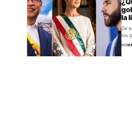
¿Q
gob
la 
Se e
los 
POR
R