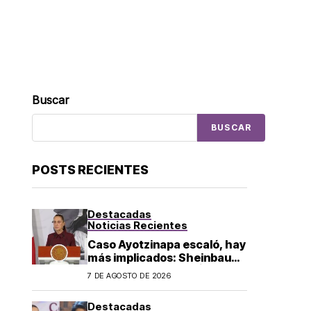
Buscar
BUSCAR
POSTS RECIENTES
Destacadas
Noticias Recientes
Caso Ayotzinapa escaló, hay
más implicados: Sheinbaum
sobre detención de Ángel
7 DE AGOSTO DE 2026
Aguirre
Destacadas