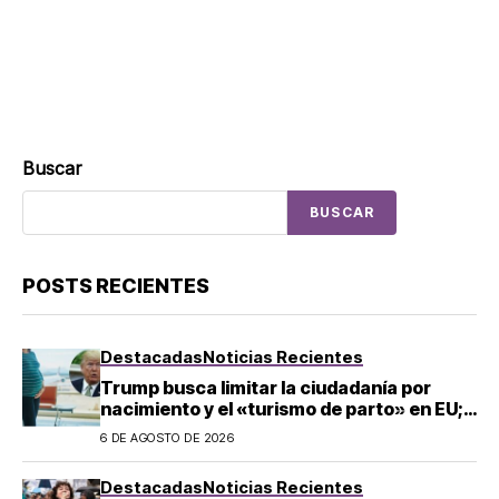
Buscar
BUSCAR
POSTS RECIENTES
Destacadas
Noticias Recientes
Trump busca limitar la ciudadanía por
nacimiento y el «turismo de parto» en EU;
¿a quién afecta?
6 DE AGOSTO DE 2026
Destacadas
Noticias Recientes