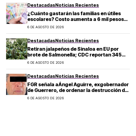
Destacadas
Noticias Recientes
¿Cuánto gastarán las familias en útiles
escolares? Costo aumenta a 6 mil pesos
por alumno de educación básica en
6 DE AGOSTO DE 2026
regreso a clases
Destacadas
Noticias Recientes
Retiran jalapeños de Sinaloa en EU por
brote de Salmonella; CDC reportan 345
casos
6 DE AGOSTO DE 2026
Destacadas
Noticias Recientes
FGR señala aÁngel Aguirre, exgobernador
de Guerrero, de ordenar la destrucción de
evidencia sobre el caso Ayotzinapa
6 DE AGOSTO DE 2026