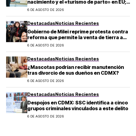
nacimiento y el «turismo de parto» en EU;
¿a quién afecta?
6 DE AGOSTO DE 2026
Destacadas
Noticias Recientes
Gobierno de Milei reprime protesta contra
reforma que permite la venta de tierra a
extranjeros en Argentina
6 DE AGOSTO DE 2026
Destacadas
Noticias Recientes
¿Mascotas podrían recibir manutención
tras divorcio de sus dueños en CDMX?
6 DE AGOSTO DE 2026
Destacadas
Noticias Recientes
Despojos en CDMX: SSC identifica a cinco
grupos criminales vinculados a este delito
6 DE AGOSTO DE 2026