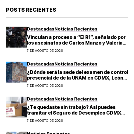
POSTS RECIENTES
Destacadas
Noticias Recientes
Vinculan a proceso a “El R1”, señalado por
los asesinatos de Carlos Manzo y Valeria
Márquez
7 DE AGOSTO DE 2026
Destacadas
Noticias Recientes
¿Dónde será la sede del examen de control
presencial de de la UNAM en CDMX, León,
Oaxaca y Tijuana?
7 DE AGOSTO DE 2026
Destacadas
Noticias Recientes
¿Te quedaste sin trabajo? Así puedes
tramitar el Seguro de Desempleo CDMX
2026: convocatoria y requisitos
7 DE AGOSTO DE 2026
Noticias Recientes