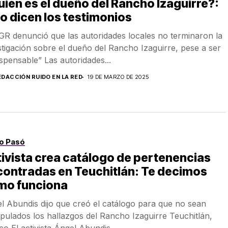
ién es el dueño del Rancho Izaguirre?:
o dicen los testimonios
GR denunció que las autoridades locales no terminaron la
stigación sobre el dueño del Rancho Izaguirre, pese a ser
ispensable” Las autoridades...
EDACCIÓN RUIDO EN LA RED
19 DE MARZO DE 2025
o Pasó
ivista crea catálogo de pertenencias
ontradas en Teuchitlán: Te decimos
mo funciona
l Abundis dijo que creó el catálogo para que no sean
pulados los hallazgos del Rancho Izaguirre Teuchitlán,
co El activista Ángel Abundis...