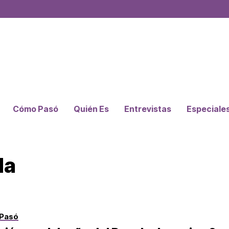
Cómo Pasó
Quién Es
Entrevistas
Especiale
da
Pasó