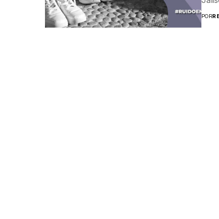
POR
R