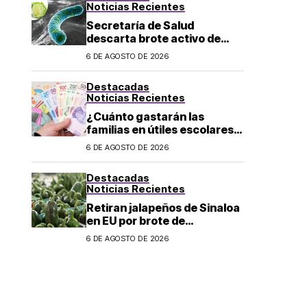
Noticias Recientes
Secretaría de Salud
descarta brote activo de
ciclosporiasis en México y
6 DE AGOSTO DE 2026
pide mantener la calma
Destacadas
Noticias Recientes
¿Cuánto gastarán las
familias en útiles escolares?
Costo aumenta a 6 mil pesos
6 DE AGOSTO DE 2026
por alumno de educación
básica en regreso a clases
Destacadas
Noticias Recientes
Retiran jalapeños de Sinaloa
en EU por brote de
Salmonella; CDC reportan
6 DE AGOSTO DE 2026
345 casos