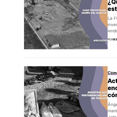
¿Qu
est
La F
inve
«ind
POR
R
Cóm
Act
enc
có
Ánge
mani
Jalis