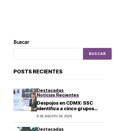
Buscar
BUSCAR
POSTS RECIENTES
Destacadas
Noticias Recientes
Despojos en CDMX: SSC
identifica a cinco grupos
criminales vinculados a este
6 DE AGOSTO DE 2026
delito
Destacadas