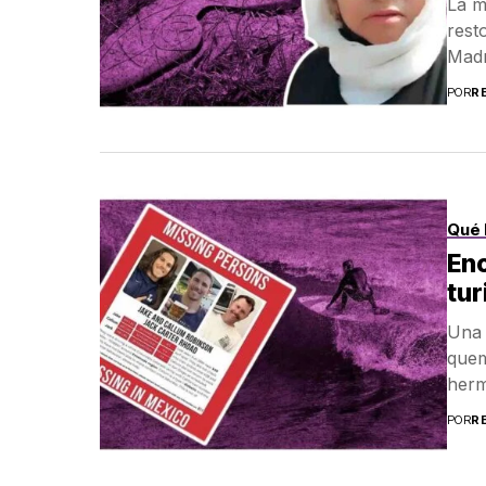
La m
rest
Madr
POR
R
Qué 
Enc
tu
Una 
quem
herm
POR
R