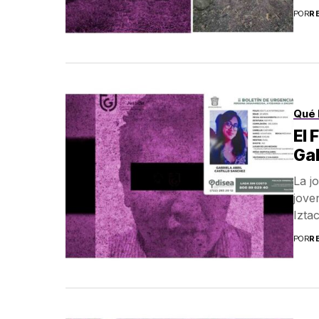
POR
R
Qué 
El 
Gab
La j
jove
Iztac
POR
R