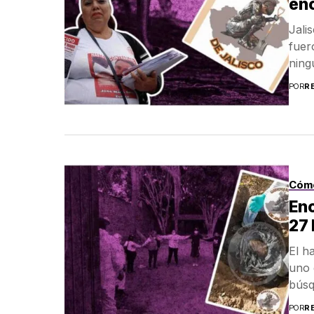
enc
Jali
fuero
ning
POR
R
Cóm
En
27 
El h
uno 
búsq
POR
R