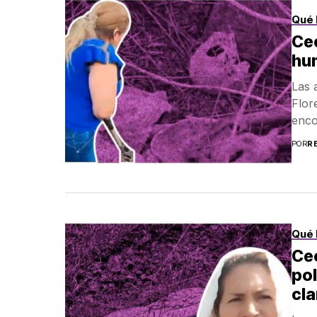
Qué 
Cec
hu
Las 
Flor
enco
POR
R
Qué 
Cec
pol
cl