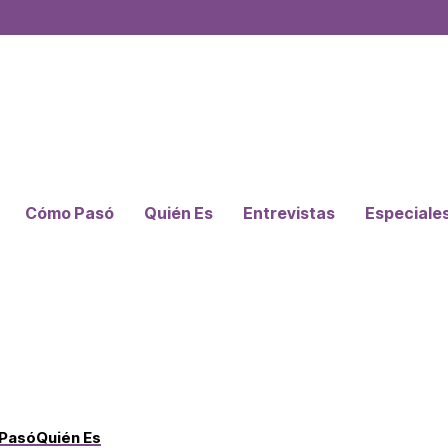
Cómo Pasó
Quién Es
Entrevistas
Especiale
Pasó
Quién Es