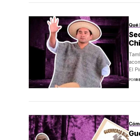
Qué 
Sec
Ch
Tamb
acom
El Pi
POR
R
Cóm
Gu