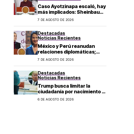
Caso Ayotzinapa escaló, hay
más implicados: Sheinbaum
sobre detención de Ángel
7 DE AGOSTO DE 2026
Aguirre
Destacadas
Noticias Recientes
México y Perú reanudan
relaciones diplomáticas;
Sheinbaum confirma llegada
7 DE AGOSTO DE 2026
de Betssy Chávez al país
Destacadas
Noticias Recientes
Trump busca limitar la
ciudadanía por nacimiento y
el «turismo de parto» en EU;
6 DE AGOSTO DE 2026
¿a quién afecta?