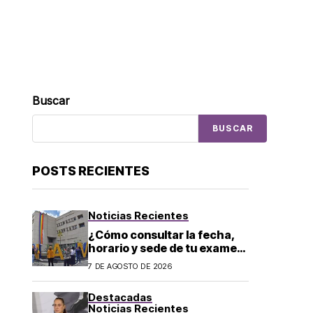
Buscar
BUSCAR
POSTS RECIENTES
Noticias Recientes
¿Cómo consultar la fecha,
horario y sede de tu examen
de control presencial? La
7 DE AGOSTO DE 2026
UNAM da pasos a seguir
Destacadas
Noticias Recientes