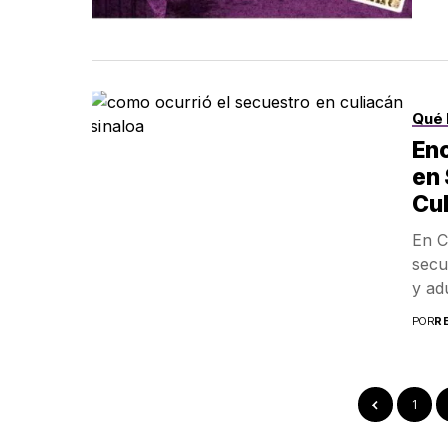
Qué 
En
en 
Cu
En C
secu
y ad
POR
R
1