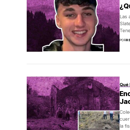
¿Qu
Las 
Slat
Tener
POR
R
Qué 
Enc
Ja
Cole
cuer
la fi