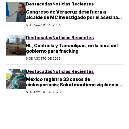
Destacadas
Noticias Recientes
Congreso de Veracruz desafuera a
alcalde de MC investigado por el asesinato
de la periodista Roxana Guzmán
6 DE AGOSTO DE 2026
Destacadas
Noticias Recientes
NL, Coahuila y Tamaulipas, en la mira del
gobierno para fracking
6 DE AGOSTO DE 2026
Destacadas
Noticias Recientes
México registra 33 casos de
ciclosporiasis; Salud mantiene vigilancia
epidemiológica
5 DE AGOSTO DE 2026