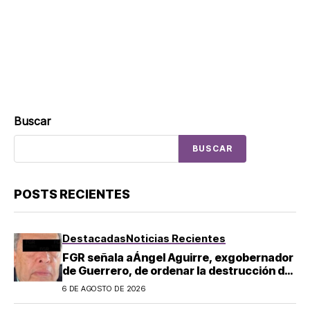
Buscar
BUSCAR
POSTS RECIENTES
Destacadas
Noticias Recientes
FGR señala aÁngel Aguirre, exgobernador
de Guerrero, de ordenar la destrucción de
evidencia sobre el caso Ayotzinapa
6 DE AGOSTO DE 2026