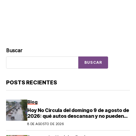
Buscar
BUSCAR
POSTS RECIENTES
Blog
Hoy No Circula del domingo 9 de agosto de
2026: qué autos descansan y no pueden
salir en CDMX y el Estado de México; estos
8 DE AGOSTO DE 2026
son los horarios oficiales