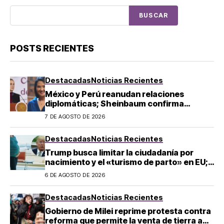
BUSCAR
POSTS RECIENTES
Destacadas
Noticias Recientes
México y Perú reanudan relaciones
diplomáticas; Sheinbaum confirma
llegada de Betssy Chávez al país
7 DE AGOSTO DE 2026
Destacadas
Noticias Recientes
Trump busca limitar la ciudadanía por
nacimiento y el «turismo de parto» en EU;
¿a quién afecta?
6 DE AGOSTO DE 2026
Destacadas
Noticias Recientes
Gobierno de Milei reprime protesta contra
reforma que permite la venta de tierra a