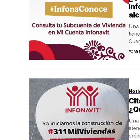
Inf
alc
Una 
tien
Cuen
POR
R
Noti
Cit
¿Qu
Una 
aten
créd