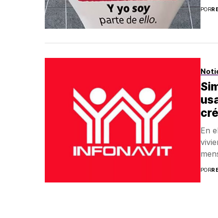
POR
R
Noti
Si
usa
cré
En e
vivi
mens
POR
R