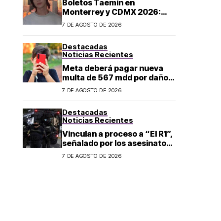
Boletos Taemin en
Monterrey y CDMX 2026:
¿dónde comprar?
7 DE AGOSTO DE 2026
Destacadas
Noticias Recientes
Meta deberá pagar nueva
multa de 567 mdd por daños
a menores
7 DE AGOSTO DE 2026
Destacadas
Noticias Recientes
Vinculan a proceso a “El R1”,
señalado por los asesinatos
de Carlos Manzo y Valeria
7 DE AGOSTO DE 2026
Márquez