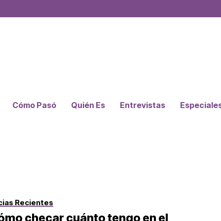
Cómo Pasó
Quién Es
Entrevistas
Especiale
cias Recientes
ómo checar cuánto tengo en el